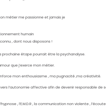
mon métier me passionne et jamais je
ctionnement humain
nconnu , dont nous disposons !
 La prochaine étape pourrait être la psychanalyse.
’amour que j’exerce mon métier.
 renforce mon enthousiasme , ma pugnacité ,ma créativité.
 vers l’autonomie affective afin de devenir responsable de s
’hypnose , l’E.M.D.R , la communication non violente , l’écoute