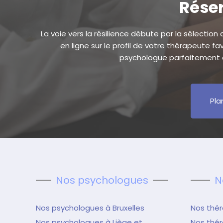
Réser
La voie vers la résilience débute par la sélection
en ligne sur le profil de votre thérapeute f
psychologue parfaitement a
Pla
Nos psychologues
N
Nos psychologues à Bruxelles
Nos thér
Nos psychologues à Liège et
Nos thér