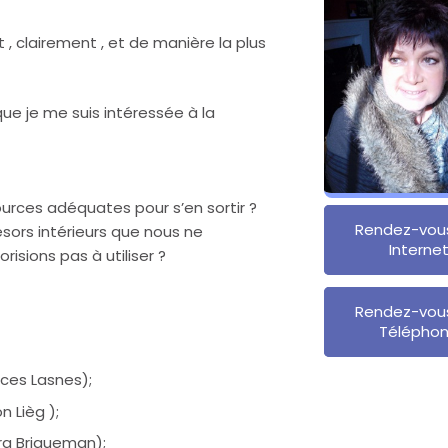
 clairement , et de manière la plus
que je me suis intéressée à la
ources adéquates pour s’en sortir ?
Rendez-vou
sors intérieurs que nous ne
Interne
sions pas à utiliser ?
Rendez-vou
Télépho
rces Lasnes);
 Lièg );
ra Briqueman);