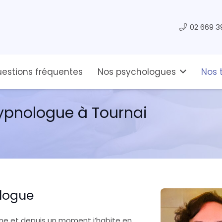
02 669 3
estions fréquentes
Nos psychologues
Nos 
ypnologue à Tournai
logue
enne et depuis un moment j’habite en