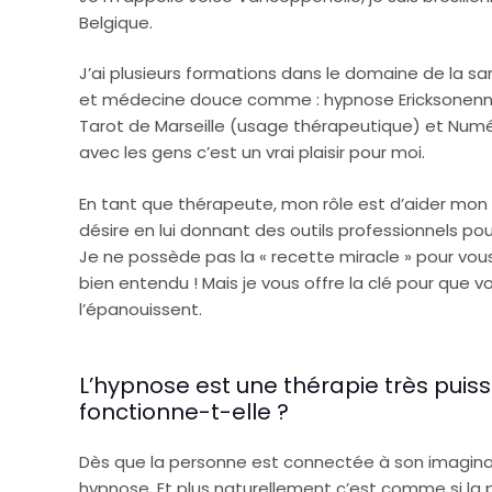
Belgique.
J’ai plusieurs formations dans le domaine de la sa
et médecine douce comme : hypnose Ericksonenne
Tarot de Marseille (usage thérapeutique) et Numér
avec les gens c’est un vrai plaisir pour moi.
En tant que thérapeute, mon rôle est d’aider mon cl
désire en lui donnant des outils professionnels pour 
Je ne possède pas la « recette miracle » pour vous
bien entendu ! Mais je vous offre la clé pour que v
l’épanouissent.
L’hypnose est une thérapie très pui
fonctionne-t-elle ?
Dès que la personne est connectée à son imaginai
hypnose. Et plus naturellement c’est comme si la 