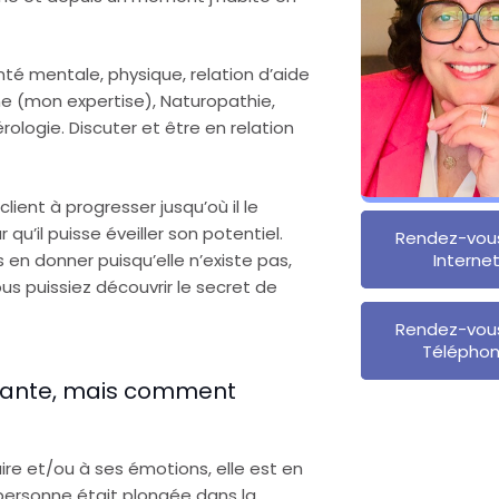
nté mentale, physique, relation d’aide
 (mon expertise), Naturopathie,
ologie. Discuter et être en relation
ient à progresser jusqu’où il le
qu’il puisse éveiller son potentiel.
Rendez-vou
 en donner puisqu’elle n’existe pas,
Interne
ous puissiez découvrir le secret de
Rendez-vou
Télépho
ssante, mais comment
re et/ou à ses émotions, elle est en
personne était plongée dans la