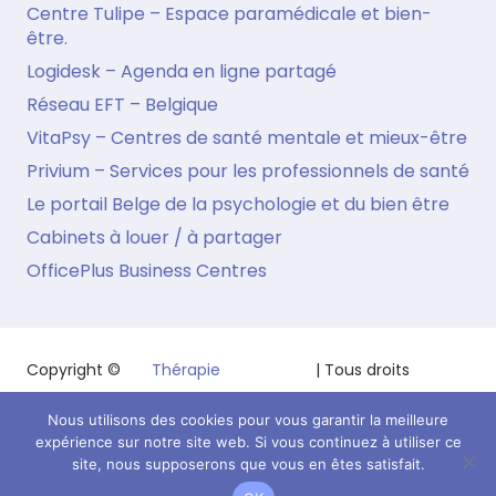
Centre Tulipe – Espace paramédicale et bien-
être.
Logidesk – Agenda en ligne partagé
Réseau EFT – Belgique
VitaPsy – Centres de santé mentale et mieux-être
Privium – Services pour les professionnels de santé
Le portail Belge de la psychologie et du bien être
Cabinets à louer / à partager
OfficePlus Business Centres
Copyright ©
Thérapie
| Tous droits
2026
Traumatisme
réservés.
Nous utilisons des cookies pour vous garantir la meilleure
Powered by
Privium – Services pour psychologues,
expérience sur notre site web. Si vous continuez à utiliser ce
psychothérapeutes et hypnothérapeutes.
site, nous supposerons que vous en êtes satisfait.
RGPD – Politique de Protection de la Vie Privée