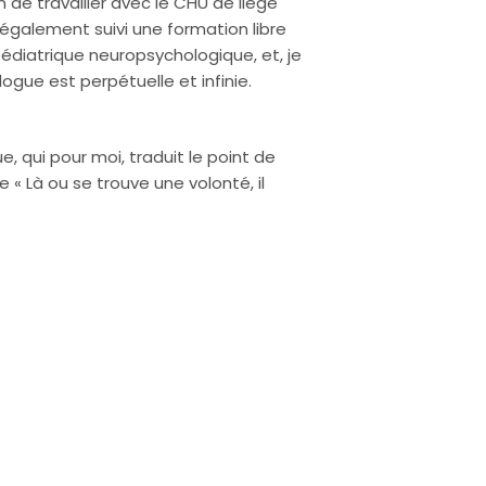
n de travailler avec le CHU de liège
également suivi une formation libre
édiatrique neuropsychologique, et, je
gue est perpétuelle et infinie.
e, qui pour moi, traduit le point de
 « Là ou se trouve une volonté, il