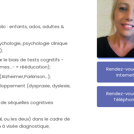
blic : enfants, ados, adultes &
chologie, psychologie clinique
);
le biais de tests cognitifs -
mes…- + rééducation);
Rendez-vou
Interne
Alzheimer,Parkinson…);
loppement (dyspraxie, dyslexie,
Rendez-vou
Télépho
 de séquelles cognitives
bal, ou les deux) dans le cadre de
à visée diagnostique;