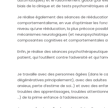
automatiques) et le raisonnement global (par exem
biais de la clinique et de tests psychométriques o
Je réalise également des séances de rééducation 
comportementalisme, en vue d’optimiser les fonc
niveau qu’une rééducation, la plus précoce possibl
mécanismes neurologiques (et neuropsychiatriques) 
composantes cognitives et comportementales aff
Enfin, je réalise des séances psychothérapeutique
patient, qui l’outillent contre l’adversité et qui l’
Psychologue Namur
Je travaille avec des personnes âgées (dans le 
dégénératives principalement), avec des adultes 
anxieux, perte d’estime de soi…) et avec des enfan
troubles des apprentissages, troubles attentionn
…) de la prime enfance à l’adolescence.