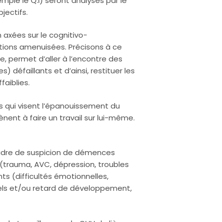
ple le Q.I) seront analysés par le
bjectifs.
Psychologue Namur
axées sur le cognitivo-
tions amenuisées. Précisons à ce
e, permet d’aller à l’encontre des
défaillants et d’ainsi, restituer les
aiblies.
s qui visent l’épanouissement du
amènent à faire un travail sur lui-même.
cadre de suspicion de démences
(trauma, AVC, dépression, troubles
ts (difficultés émotionnelles,
els et/ou retard de développement,