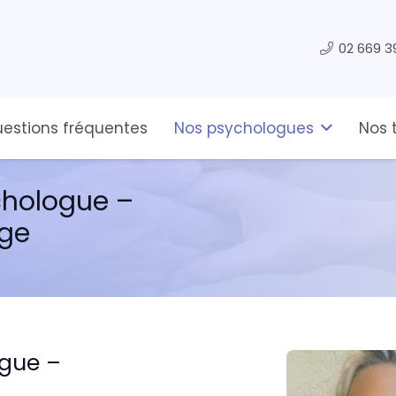
02 669 3
estions fréquentes
Nos psychologues
Nos 
ychologue –
ge
ogue –