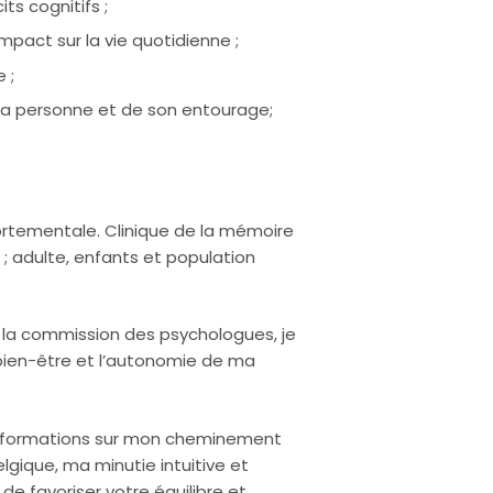
ts cognitifs ;
Psychologue Namur
mpact sur la vie quotidienne ;
 ;
a personne et de son entourage;
tementale. Clinique de la mémoire
 ; adulte, enfants et population
 la commission des psychologues, je
bien-être et l’autonomie de ma
es formations sur mon cheminement
lgique, ma minutie intuitive et
e favoriser votre équilibre et