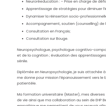
Neuroréeducation : – Prise en charge de défici
Apprentissage de stratégies pour diminuer l’i
Dynamiser la réinsertion socio-professionnelle
Accompagnement, soutien (counselling) de l
Consultation en Français;
Consultation sur Bouge.
Psychologue Namur
Neuropsychologue, psychologue cognitivo-compor
et de la cognition ; évaluation des apprentissages
sénile.
Diplômée en Neuropsychologie, je suis attachée à
me donne pour mission l’épanouissement vers le 
patientèle.
Ma formation universitaire (Master), mes divers
de vie ainsi que ma collaboration au sein de EHP Be
empathique me permettent de vous recevoir afin d