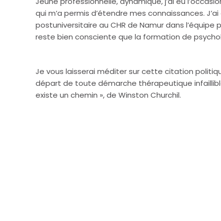
Jeune professionnelle, dynamique, j’ai eu l’occasio
qui m’a permis d’étendre mes connaissances. J’ai 
postuniversitaire au CHR de Namur dans l’équipe p
reste bien consciente que la formation de psycholo
Psychologue Namur
Je vous laisserai méditer sur cette citation politiqu
départ de toute démarche thérapeutique infaillible
existe un chemin », de Winston Churchil.
Elisabeth Kerrinckx
Psychologue Bouge
Psychologue Bouge