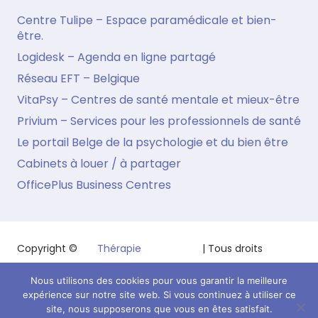
Centre Tulipe – Espace paramédicale et bien-
être.
Logidesk – Agenda en ligne partagé
Réseau EFT – Belgique
VitaPsy – Centres de santé mentale et mieux-être
Privium – Services pour les professionnels de santé
Le portail Belge de la psychologie et du bien être
Cabinets à louer / à partager
OfficePlus Business Centres
Copyright ©
Thérapie
| Tous droits
2026
Traumatisme
réservés.
Nous utilisons des cookies pour vous garantir la meilleure
Powered by
Privium – Services pour psychologues,
expérience sur notre site web. Si vous continuez à utiliser ce
psychothérapeutes et hypnothérapeutes.
site, nous supposerons que vous en êtes satisfait.