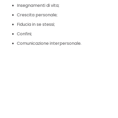
Insegnamenti di vita;
Crescita personale;
Fiducia in se stessi;
Confini;
Comunicazione interpersonale.
Sophie De wolf – In linea
Italiano In linea
trauma terapia In linea
trauma terapia In linea
Terapia del trauma In linea in italiano
Sophie De wolf Psicoterapeuta del trauma
italiano