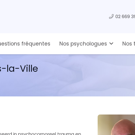
02 669 3
estions fréquentes
Nos psychologues
Nos 
s-la-Ville
iseerd in psychocorporeel trauma en