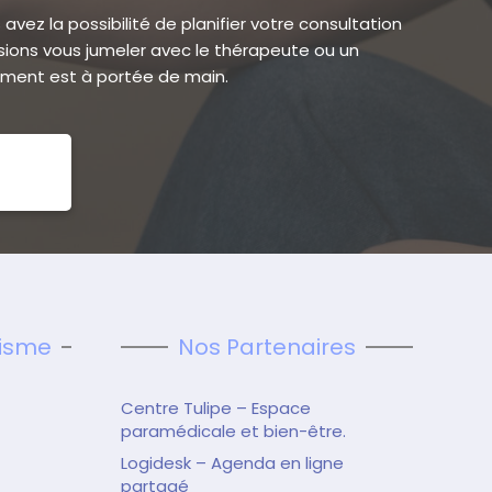
avez la possibilité de planifier votre consultation
ions vous jumeler avec le thérapeute ou un
ement est à portée de main.
tisme
Nos Partenaires
Centre Tulipe – Espace
paramédicale et bien-être.
Logidesk – Agenda en ligne
partagé