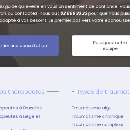
 du guide qui éveille en vous un sentiment de confiance. Vous 
avori, ou contactez-nous au :
02 669 93 23
pour que nous puiss
dapté à vos besoins. Le premier pas vers votre épanouiss
Rejoignez notre
nifier une consultation
équipe
os thérapeutes
Types de trauma
apeutes à Bruxelles
Traumatisme aigu
apeutes à Liège et
Traumatisme chronique
Traumatisme complexe