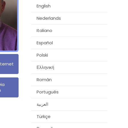
English
Nederlands
Italiano
Español
Polski
nternet
Ελληνική
Român
via
n
Português
العربية
Türkçe