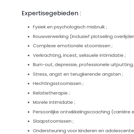
Expertisegebieden :
Fysiek en psychologisch misbruik ;
Rouwverwerking (inclusief plotseling overlijden
Complexe emotionele stoornissen ;
Verkrachting, incest, seksuele intimidatie ;
Burn-out, depressie, professionele uitputting;
Stress, angst en terugkerende angsten ;
Hechtingsstoornissen ;
Relatietherapie ;
Morele intimidatie ;
Persoonlijke ontwikkelingscoaching (carrière e
Slaapstoornissen ;
Ondersteuning voor kinderen en adolescent