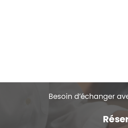
Psychotherapeut Villers-la-Ville
Philippe Bétourné – Villers-la-Ville
Dutsh brabant wallon
Hypnotherapeut Brabant wallon
Psychotherapeut Villers-la-Ville
Villers-la-Ville Nederlands
Besoin d’échanger ave
Réser