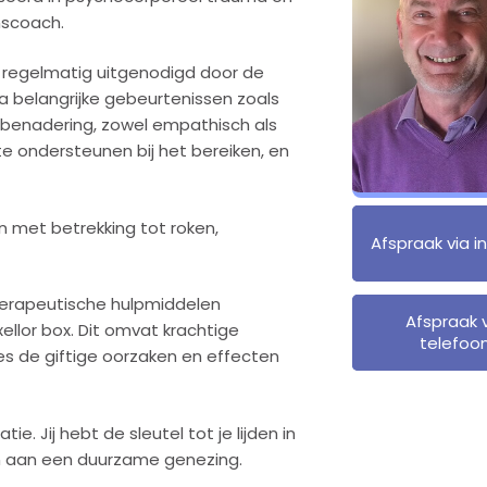
nscoach.
n regelmatig uitgenodigd door de
na belangrijke gebeurtenissen zoals
jn benadering, zowel empathisch als
te ondersteunen bij het bereiken, en
n met betrekking tot roken,
Afspraak via i
therapeutische hulpmiddelen
Afspraak 
ellor box. Dit omvat krachtige
telefoo
ies de giftige oorzaken en effecten
ie. Jij hebt de sleutel tot je lijden in
n aan een duurzame genezing.