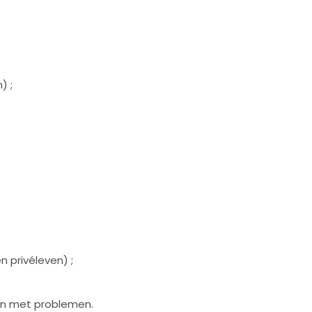
) ;
n privéleven) ;
en met problemen.