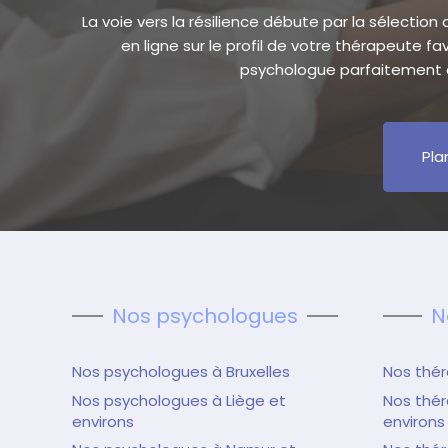
La voie vers la résilience débute par la sélection
en ligne sur le profil de votre thérapeute f
psychologue parfaitement a
Pla
Nos psychologues
N
Nos psychologues à Bruxelles
Nos thér
Nos psychologues à Liège et
Nos thér
environs
environs