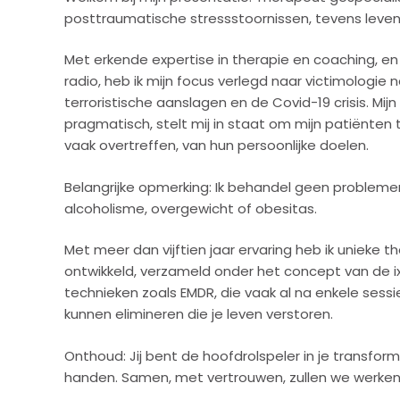
posttraumatische stressstoornissen, tevens leve
Met erkende expertise in therapie en coaching, e
radio, heb ik mijn focus verlegd naar victimologie 
terroristische aanslagen en de Covid-19 crisis. Mi
pragmatisch, stelt mij in staat om mijn patiënten 
vaak overtreffen, van hun persoonlijke doelen.
Belangrijke opmerking: Ik behandel geen probleme
alcoholisme, overgewicht of obesitas.
Met meer dan vijftien jaar ervaring heb ik unieke 
ontwikkeld, verzameld onder het concept van de ix
technieken zoals EMDR, die vaak al na enkele sess
kunnen elimineren die je leven verstoren.
Onthoud: Jij bent de hoofdrolspeler in je transformat
handen. Samen, met vertrouwen, zullen we werke