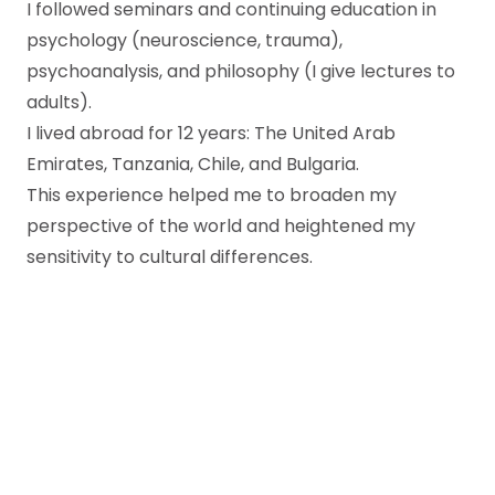
I followed seminars and continuing education in
psychology (neuroscience, trauma),
psychoanalysis, and philosophy (I give lectures to
adults).
I lived abroad for 12 years: The United Arab
Emirates, Tanzania, Chile, and Bulgaria.
This experience helped me to broaden my
perspective of the world and heightened my
sensitivity to cultural differences.
Christine Mullebrouck
English Psychotherapist in Anderlecht
trauma therapy in Anderlecht
trauma therapy in Anderlecht
Therapy for trauma in Brussels in english