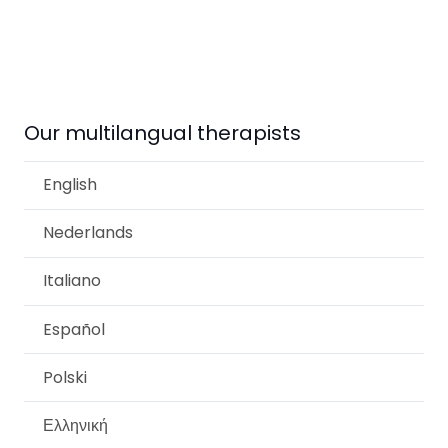
Christine Mullebrouck Psychotherapist for
trauma in Anderlecht
Our multilangual therapists
English
Nederlands
Italiano
Español
Polski
Ελληνική